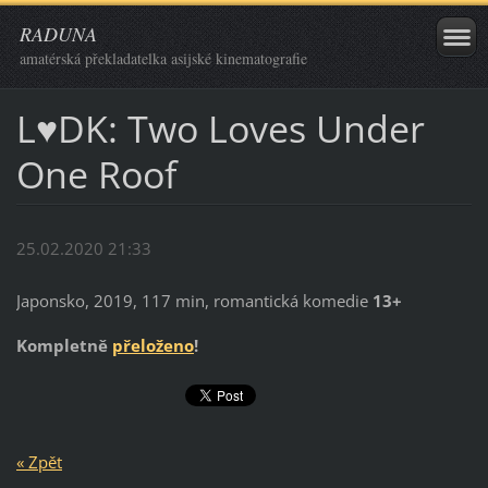
RADUNA
amatérská překladatelka asijské kinematografie
L♥DK: Two Loves Under
One Roof
25.02.2020 21:33
Japonsko, 2019, 117 min, romantická komedie
13+
Kompletně
přeloženo
!
« Zpět