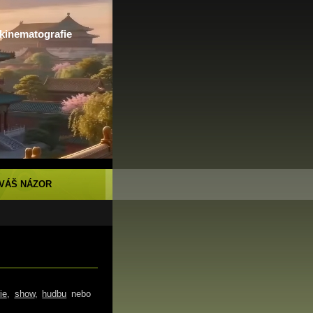
 kinematografie
VÁŠ NÁZOR
ie
,
show
,
hudbu
nebo