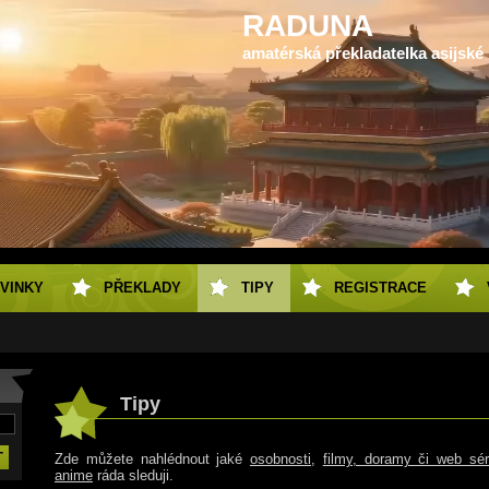
RADUNA
amatérská překladatelka asijské
VINKY
PŘEKLADY
TIPY
REGISTRACE
Tipy
Zde můžete nahlédnout jaké
osobnosti
,
filmy, doramy či web sér
anime
ráda sleduji.