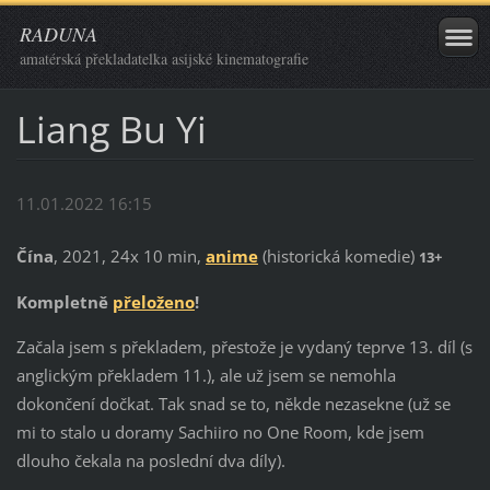
RADUNA
amatérská překladatelka asijské kinematografie
Liang Bu Yi
11.01.2022 16:15
Čína
, 2021, 24x 10 min,
anime
(historická komedie)
13+
Kompletně
přeloženo
!
Začala jsem s překladem, přestože je vydaný teprve 13. díl (s
anglickým překladem 11.), ale už jsem se nemohla
dokončení dočkat. Tak snad se to, někde nezasekne (už se
mi to stalo u doramy Sachiiro no One Room, kde jsem
dlouho čekala na poslední dva díly).