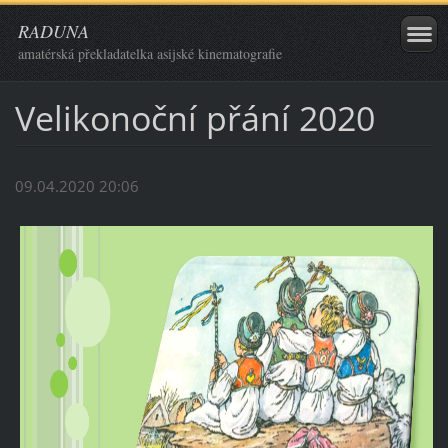
RADUNA
amatérská překladatelka asijské kinematografie
Velikonoční přání 2020
09.04.2020 20:06