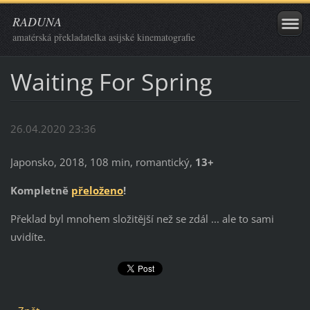
RADUNA
amatérská překladatelka asijské kinematografie
Waiting For Spring
26.04.2020 23:36
Japonsko, 2018, 108 min, romantický,
13+
Kompletně
přeloženo
!
Překlad byl mnohem složitější než se zdál ... ale to sami
uvidíte.